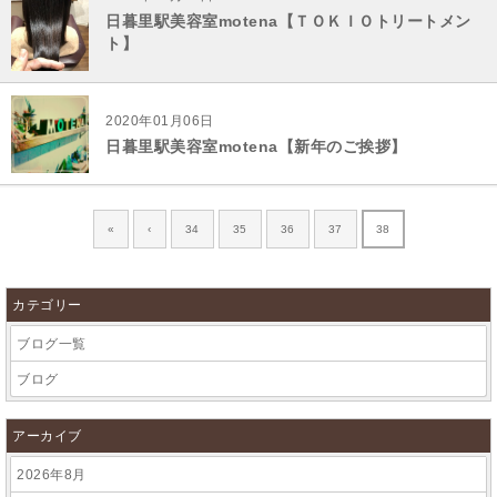
日暮里駅美容室motena【ＴＯＫＩＯトリートメン
ト】
2020年01月06日
日暮里駅美容室motena【新年のご挨拶】
«
‹
34
35
36
37
38
カテゴリー
ブログ一覧
ブログ
アーカイブ
2026年8月