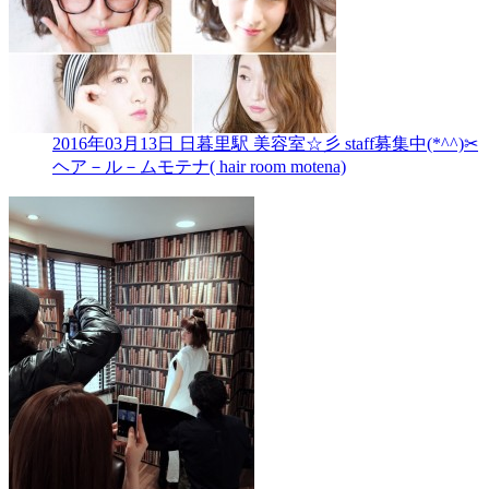
2016年03月13日
日暮里駅 美容室☆彡 staff募集中(*^^)✂
ヘア－ル－ムモテナ( hair room motena)